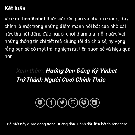
Kết luận
Việc
rút tiền Vinbet
thực sự đơn giản và nhanh chóng, đây
chính là một trong những điểm mạnh nổi bật của nhà cái
này, thu hút đông đảo người chơi tham gia mỗi ngày. Với
những thông tin chi tiết mà chúng tôi đã chia sẻ, hy vọng
rằng bạn sẽ có một trải nghiệm rút tiền suôn sẻ và hiệu quả
hơn.
Xem thêm:
Hướng Dẫn Đăng Ký Vinbet
Trở Thành Người Chơi Chính Thức
Bài viết này được đăng trong
Hướng dẫn
. Đánh dấu
liên kết thường trực
.