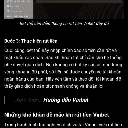
Bet thủ cần điền thông tin rút tiền Vinbet đầy đủ
Bước 3: Thực hiện rút tiền
Cuối cùng, bet thủ hãy nhập chính xác số tiền cần rút và
mật khẩu xác nhận. Sau khi hoàn tất chỉ cần chờ hệ thống
phê duyệt giao dịch. Nếu không có bất kỳ sai sót nào trong
vòng khoảng 30 phút, số tiền sẽ được chuyển về tài khoản
ngân hàng của bạn. Hãy yên tâm và theo dõi tài khoản để
thấy giao dịch hoàn tất nhanh chóng và thuận lợi.
Xem thêm:
Hướng dẫn Vinbet
Những khó khăn dễ mắc khi rút tiền Vinbet
Trong hành trình trải nghiệm dịch vụ tại Vinbet việc rút tiền