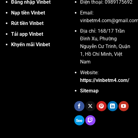
Đăng nhập Vinbet
Điện thoại:
0989175692
Nạp tiền Vinbet
Email:
vinbetm4.com@gmail.co
Rút tiền Vinbet
Địa chỉ:
168/17 Trần
Tải app Vinbet
Đình Xu, Phường
Khyến mãi Vinbet
Nguyễn Cư Trinh, Quận
1, Hồ Chí Minh, Việt
Nam
Website:
https://vinbetm4.com/
Sitemap