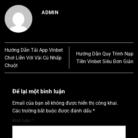
ADMIN
Hướng Dẫn Tải App Vinbet
Hướng Dẫn Quy Trình Nạp
Chơi Liền Với Vài Cú Nhấp
Tiền Vinbet Siêu Đơn Giản
Chuột
Để lại một bình luận
Email của bạn sẽ không được hiển thị công khai.
Các trường bắt buộc được đánh dấu
*
Bình luận
*