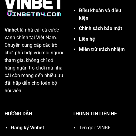
Ngay
Tuyến
Chân
Điều khoản và điều
Thật
Nhất
kiện
Hiện
Nay
Chính sách bảo mật
Vinbet
là nhà cái cá cược
xanh chính tại Việt Nam.
Liên hệ
Chuyên cung cấp các trò
Miễn trừ trách nhiệm
chơi phù hợp với mọi người
tham gia, không chỉ có
hàng ngàn trò chơi mà nhà
cái còn mang đến nhiều ưu
đãi hấp dẫn cho toàn bộ
hội viên.
HƯỚNG DẪN
THÔNG TIN LIÊN HỆ
Đăng ký Vinbet
Tên gọi: VINBET