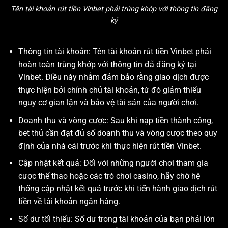
Tên tài khoản rút tiền Vinbet phải trùng khớp với thông tin đăng
ký
Thông tin tài khoản: Tên tài khoản
rút tiền Vinbet
phải
hoàn toàn trùng khớp với thông tin đã đăng ký tại
Vinbet. Điều này nhằm đảm bảo rằng giao dịch được
thực hiện bởi chính chủ tài khoản, từ đó giảm thiểu
nguy cơ gian lận và bảo vệ tài sản của người chơi.
Doanh thu và vòng cược: Sau khi nạp tiền thành công,
bet thủ cần đạt đủ số doanh thu và vòng cược theo quy
định của nhà cái trước khi thực hiện
rút tiền Vinbet
.
Cập nhật kết quả: Đối với những người chơi tham gia
cược thể thao hoặc các trò chơi casino, hãy chờ hệ
thống cập nhật kết quả trước khi tiến hành giao dịch rút
tiền về tài khoản ngân hàng.
Số dư tối thiểu: Số dư trong tài khoản của bạn phải lớn