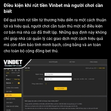
Điều kiện khi rút tiền Vinbet mà người chơi cần
biết
Để quá trình rút tiền từ thương hiệu diễn ra một cách thuận
lợi và hiệu quả, người chơi cần tuân thủ một số điều kiện
cơ bản mà nhà cái đã thiết lập. Những quy định này không
chỉ giúp nhà cái quản lý các giao dịch một cách hiệu quả
mà còn đảm bảo tính minh bạch, công bằng và an toàn
cho toàn bộ cộng đồng bet thủ.