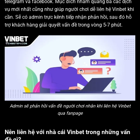
telegram và facebook. Mục đích nhằm quảng bá các dịch
vụ mới nhất cũng như giúp người chơi dễ
liên hệ Vinbet
khi
cần. Sẽ có admin trực kênh tiếp nhận phản hồi, sau đó hỗ
trợ khách hàng giải quyết vấn đề trong vòng 5-7 phút.
Admin sẽ phản hồi vấn đề người chơi nhắn khi liên hệ Vinbet
qua fanpage
Nên liên hệ với nhà cái Vinbet trong những vấn
đề gì?