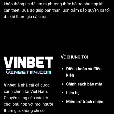
khảo thông tin để tìm ra phương thức hỗ trợ phù hợp khi
cần thiết. Qua đó giúp bản thân luôn đảm bảo quyền lợi tối
đa khi tham gia cá cược.
VỀ CHÚNG TÔI
Điều khoản và điều
kiện
Chính sách bảo mật
Vinbet
là nhà cái cá cược
xanh chính tại Việt Nam.
Liên hệ
Chuyên cung cấp các trò
Miễn trừ trách nhiệm
chơi phù hợp với mọi người
tham gia, không chỉ có