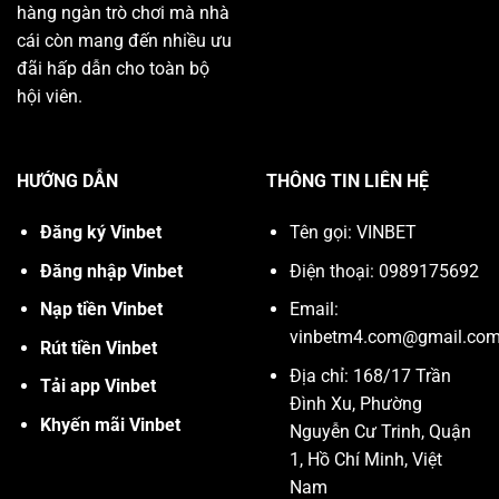
hàng ngàn trò chơi mà nhà
cái còn mang đến nhiều ưu
đãi hấp dẫn cho toàn bộ
hội viên.
HƯỚNG DẪN
THÔNG TIN LIÊN HỆ
Đăng ký Vinbet
Tên gọi: VINBET
Đăng nhập Vinbet
Điện thoại:
0989175692
Nạp tiền Vinbet
Email:
vinbetm4.com@gmail.co
Rút tiền Vinbet
Địa chỉ:
168/17 Trần
Tải app Vinbet
Đình Xu, Phường
Khyến mãi Vinbet
Nguyễn Cư Trinh, Quận
1, Hồ Chí Minh, Việt
Nam