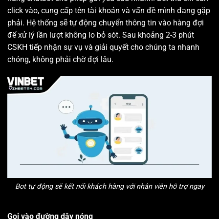
click vào, cung cấp tên tài khoản và vấn đề mình đang gặp
phải. Hệ thống sẽ tự động chuyển thông tin vào hàng đợi
để xử lý lần lượt không lo bỏ sót. Sau khoảng 2-3 phút
CSKH tiếp nhận sự vụ và giải quyết cho chúng ta nhanh
chóng, không phải chờ đợi lâu.
Bot tự động sẽ kết nối khách hàng với nhân viên hỗ trợ ngay
Gọi vào đường dây nóng