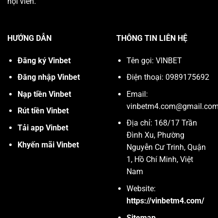
hội viên.
HƯỚNG DẪN
THÔNG TIN LIÊN HỆ
Đăng ký Vinbet
Tên gọi: VINBET
Đăng nhập Vinbet
Điện thoại:
0989175692
Nạp tiền Vinbet
Email:
vinbetm4.com@gmail.co
Rút tiền Vinbet
Địa chỉ:
168/17 Trần
Tải app Vinbet
Đình Xu, Phường
Khyến mãi Vinbet
Nguyễn Cư Trinh, Quận
1, Hồ Chí Minh, Việt
Nam
Website:
https://vinbetm4.com/
Sitemap