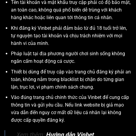
Tên tài khoản và mật khẩu truy cập phải có độ bảo mật,
an toàn cao, không quá phổ biến dễ trùng với khách
hàng khác hoặc liên quan tới thông tin cá nhân.
Khi
đăng ký Vinbet
phải đảm bảo từ đủ 18 tuổi trở lên,
tự nguyện tạo tài khoản và chịu trách nhiệm với mọi
hành vi của mình.
Pháp luật tại địa phương người chơi sinh sống không
ngăn cấm hoạt động cá cược.
Thiết bị dùng để truy cập vào trang chủ đăng ký phải an
toàn, không nằm trong blacklist bị chặn do từng gian
lận, trục lợi, vi phạm chính sách chung.
Vào đúng trang chủ chính thức của Vinbet để cung cấp
thông tin và gửi yêu cầu. Nếu link website bị giả mạo
vừa dẫn đến nguy cơ mất dữ liệu cá nhân lại không
được cấp quyền đăng ký.
Xem thêm:
Hướng dẫn Vinbet